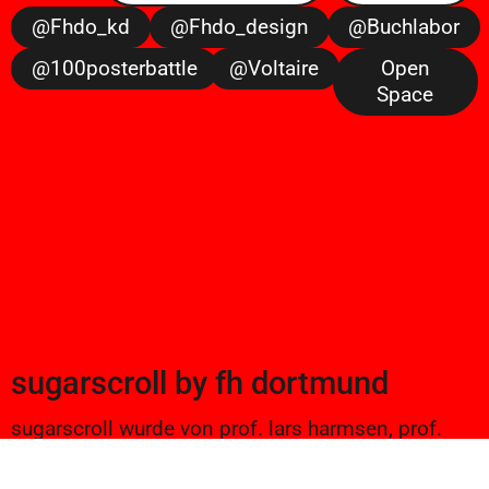
@fhdo_kd
@fhdo_design
@buchlabor
@100posterbattle
@voltaire
Open
Space
sugarscroll
by
fh dortmund
sugarscroll wurde von prof. lars harmsen, prof.
ulrike brückner, und alexander branczyk 2012/13
gegründet. seitdem werden projekte aus