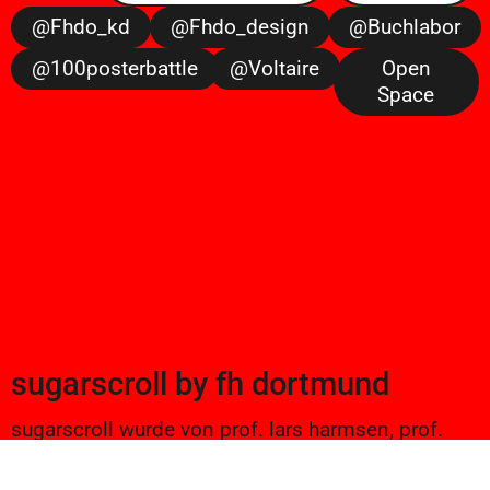
@fhdo_kd
@fhdo_design
@buchlabor
@100posterbattle
@voltaire
Open
Space
sugarscroll
by
fh dortmund
sugarscroll wurde von prof. lars harmsen, prof.
ulrike brückner, und alexander branczyk 2012/13
gegründet. seitdem werden projekte aus