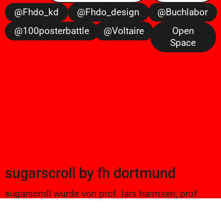
@fhdo_kd
@fhdo_design
@buchlabor
@100posterbattle
@voltaire
Open
Space
sugarscroll
by
fh dortmund
sugarscroll wurde von prof. lars harmsen, prof.
ulrike brückner, und alexander branczyk 2012/13
gegründet. seitdem werden projekte aus