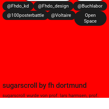
@fhdo_kd
@fhdo_design
@buchlabor
@100posterbattle
@voltaire
Open
Space
sugarscroll
by
fh dortmund
sugarscroll wurde von prof. lars harmsen, prof.
ulrike brückner, und alexander branczyk 2012/13
gegründet. seitdem werden projekte aus