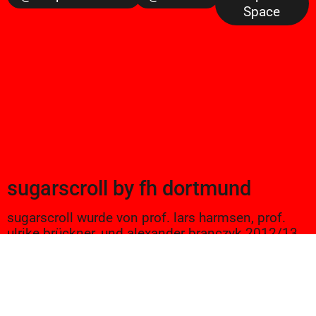
Space
sugarscroll
by
fh dortmund
sugarscroll wurde von prof. lars harmsen, prof.
ulrike brückner, und alexander branczyk 2012/13
gegründet. seitdem werden projekte aus
seminaren sowie bachelor und masterarbeiten
von studierenden an der fh dortmund gezeigt.
ein wichtiger bestandteil der lehre sind auch
exkursionen und vorträge, denen hier ebenfalls