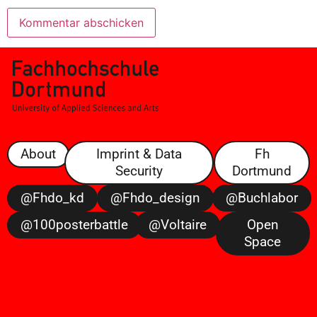
About
Imprint & Data
Fh
Security
Dortmund
@fhdo_kd
@fhdo_design
@buchlabor
@100posterbattle
@voltaire
Open
Space