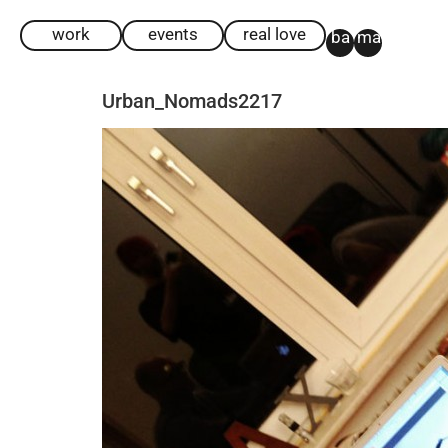
work
events
real love
ba
ma
Urban_Nomads2217