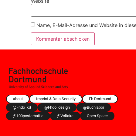
Website
Name, E-Mail-Adresse und Website in dies
About
Imprint & Data Security
Fh Dortmund
@fhdo_kd
@fhdo_design
@buchlabor
@100posterbattle
@voltaire
Open Space