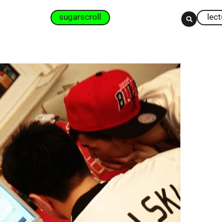
sugarscroll
lec