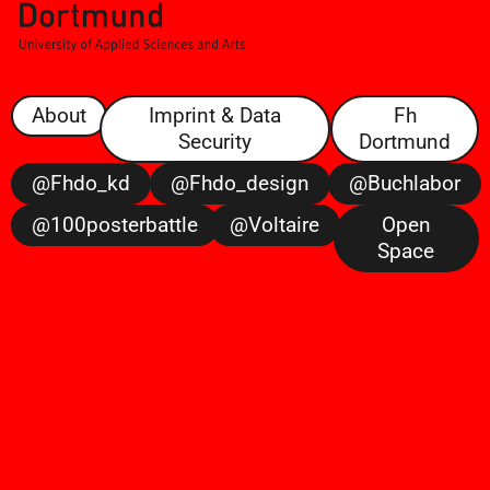
About
Imprint & Data
Fh
Security
Dortmund
@fhdo_kd
@fhdo_design
@buchlabor
@100posterbattle
@voltaire
Open
Space