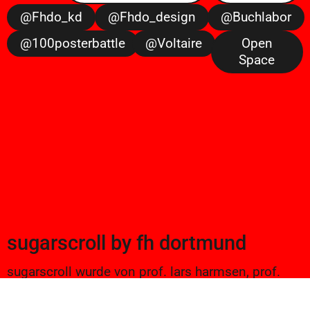
@fhdo_kd
@fhdo_design
@buchlabor
@100posterbattle
@voltaire
Open
Space
sugarscroll
by
fh dortmund
sugarscroll wurde von prof. lars harmsen, prof.
ulrike brückner, und alexander branczyk 2012/13
gegründet. seitdem werden projekte aus