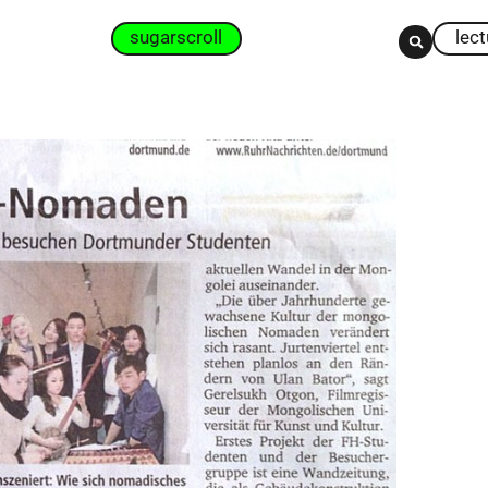
sugarscroll
lec