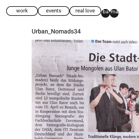
work
events
real love
ba
ma
Urban_Nomads34