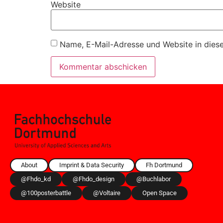
Website
Name, E-Mail-Adresse und Website in dies
About
Imprint & Data Security
Fh Dortmund
@fhdo_kd
@fhdo_design
@buchlabor
@100posterbattle
@voltaire
Open Space