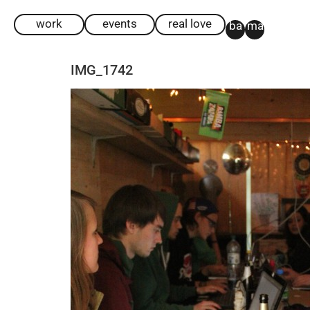
work
events
real love
ba
ma
IMG_1742