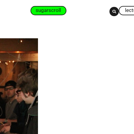
sugarscroll
lec