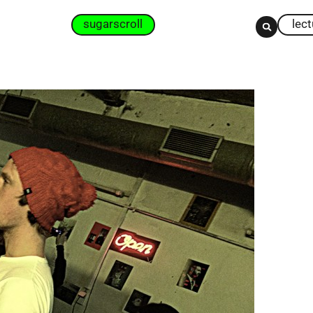
sugarscroll
lec