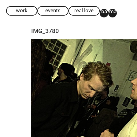
work
events
real love
ba
ma
IMG_3780