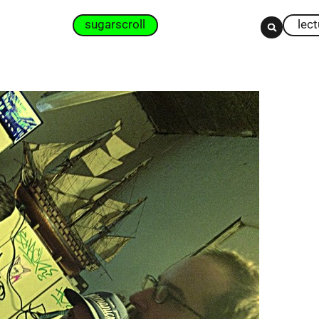
sugarscroll
lec