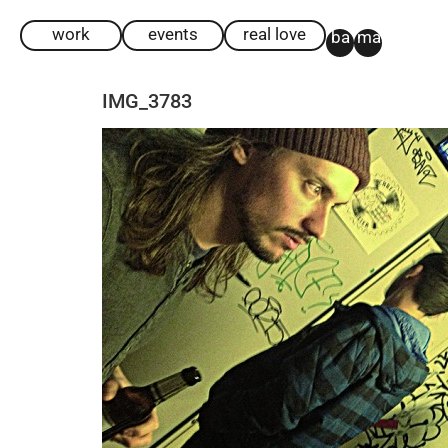
work
events
real love
ba
ma
IMG_3783