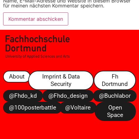
Name, E-Mail-Adresse und Website in diesem Browser
für meinen nächsten Kommentar speichern.
About
Imprint & Data
Fh
Security
Dortmund
@fhdo_kd
@fhdo_design
@buchlabor
@100posterbattle
@voltaire
Open
Space