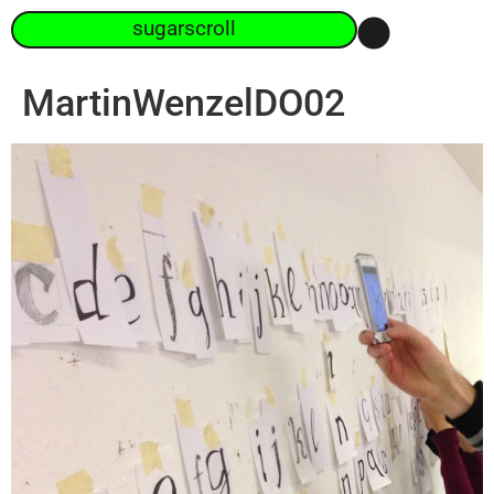
sugarscroll
MartinWenzelDO02