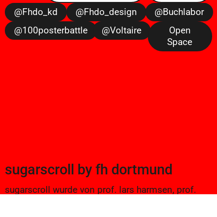
@fhdo_kd
@fhdo_design
@buchlabor
@100posterbattle
@voltaire
Open
Space
sugarscroll
by
fh dortmund
sugarscroll wurde von prof. lars harmsen, prof.
ulrike brückner, und alexander branczyk 2012/13
gegründet. seitdem werden projekte aus