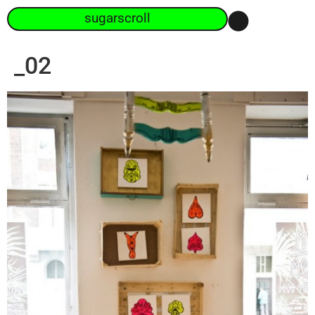
sugarscroll
_02