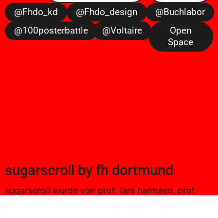
@fhdo_kd
@fhdo_design
@buchlabor
@100posterbattle
@voltaire
Open
Space
sugarscroll
by
fh dortmund
sugarscroll wurde von prof. lars harmsen, prof.
ulrike brückner, und alexander branczyk 2012/13
gegründet. seitdem werden projekte aus