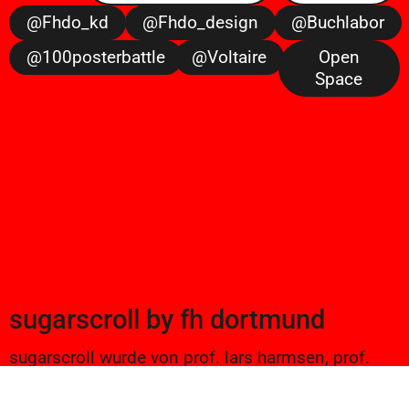
@fhdo_kd
@fhdo_design
@buchlabor
@100posterbattle
@voltaire
Open
Space
sugarscroll
by
fh dortmund
sugarscroll wurde von prof. lars harmsen, prof.
ulrike brückner, und alexander branczyk 2012/13
gegründet. seitdem werden projekte aus