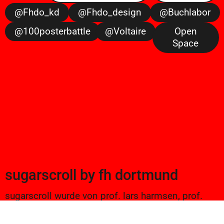
@fhdo_kd
@fhdo_design
@buchlabor
@100posterbattle
@voltaire
Open
Space
sugarscroll
by
fh dortmund
sugarscroll wurde von prof. lars harmsen, prof.
ulrike brückner, und alexander branczyk 2012/13
gegründet. seitdem werden projekte aus