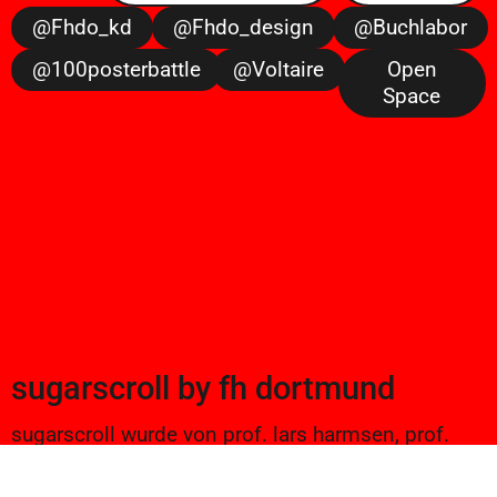
@fhdo_kd
@fhdo_design
@buchlabor
@100posterbattle
@voltaire
Open
Space
sugarscroll
by
fh dortmund
sugarscroll wurde von prof. lars harmsen, prof.
ulrike brückner, und alexander branczyk 2012/13
gegründet. seitdem werden projekte aus