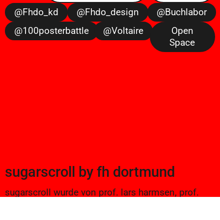
@fhdo_kd
@fhdo_design
@buchlabor
@100posterbattle
@voltaire
Open
Space
sugarscroll
by
fh dortmund
sugarscroll wurde von prof. lars harmsen, prof.
ulrike brückner, und alexander branczyk 2012/13
gegründet. seitdem werden projekte aus