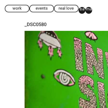
work
events
real love
ba
ma
_DSC0580