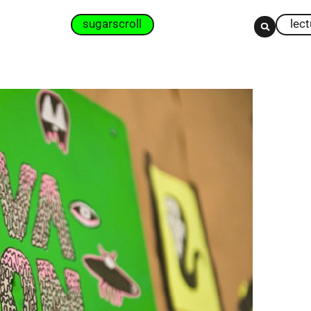
sugarscroll
lec