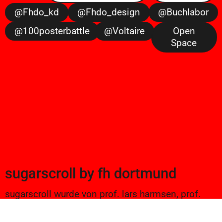
@fhdo_kd
@fhdo_design
@buchlabor
@100posterbattle
@voltaire
Open
Space
sugarscroll
by
fh dortmund
sugarscroll wurde von prof. lars harmsen, prof.
ulrike brückner, und alexander branczyk 2012/13
gegründet. seitdem werden projekte aus