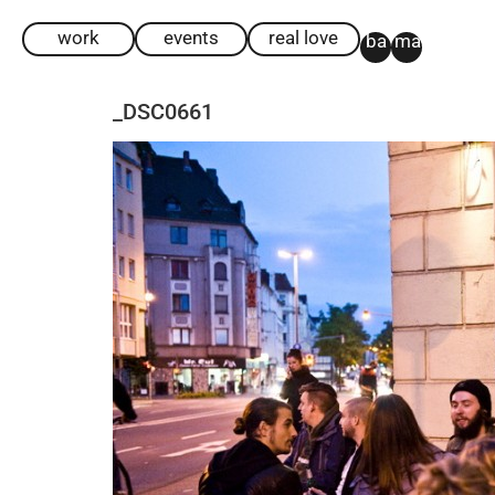
work
events
real love
ba
ma
_DSC0661