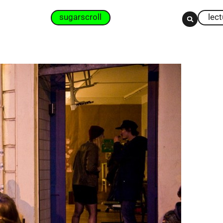
sugarscroll
lec