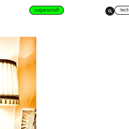
sugarscroll
lec