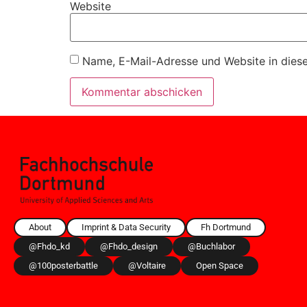
Website
Name, E-Mail-Adresse und Website in dies
About
Imprint & Data Security
Fh Dortmund
@fhdo_kd
@fhdo_design
@buchlabor
@100posterbattle
@voltaire
Open Space