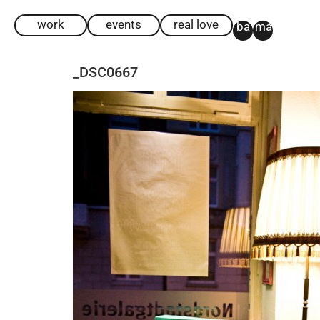
work
events
real love
ba
ma
_DSC0667