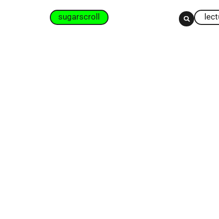
sugarscroll
lec