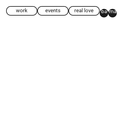
work
events
real love
ba
ma