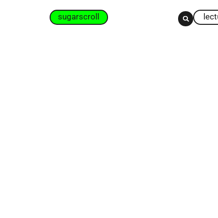
sugarscroll
lec