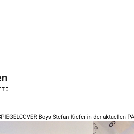
en
TTE
SPIEGELCOVER-Boys Stefan Kiefer in der aktuellen P