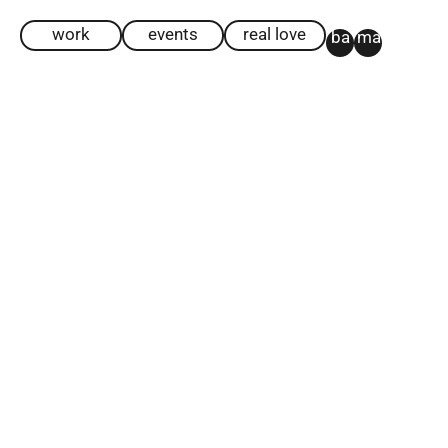
work
events
real love
ba
ma