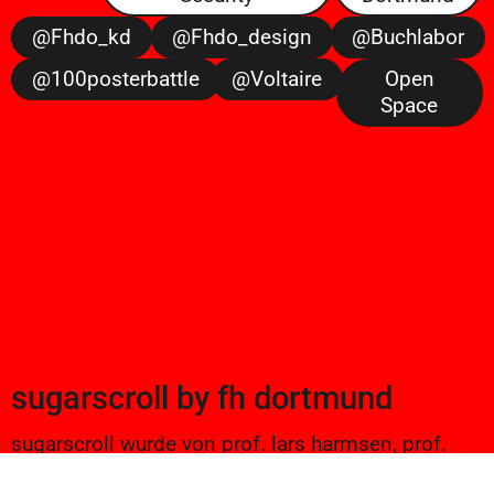
@fhdo_kd
@fhdo_design
@buchlabor
@100posterbattle
@voltaire
Open
Space
sugarscroll
by
fh dortmund
sugarscroll wurde von prof. lars harmsen, prof.
ulrike brückner, und alexander branczyk 2012/13
gegründet. seitdem werden projekte aus