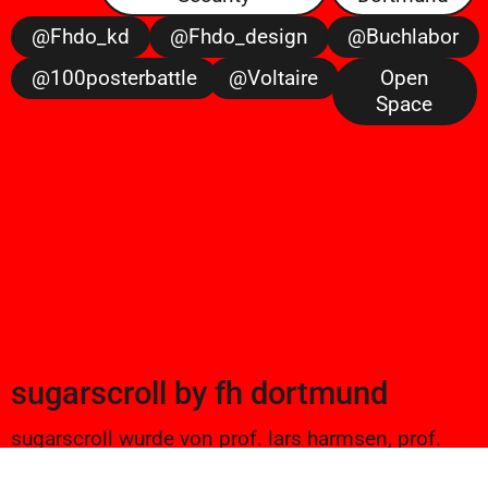
@fhdo_kd
@fhdo_design
@buchlabor
@100posterbattle
@voltaire
Open
Space
sugarscroll
by
fh dortmund
sugarscroll wurde von prof. lars harmsen, prof.
ulrike brückner, und alexander branczyk 2012/13
gegründet. seitdem werden projekte aus