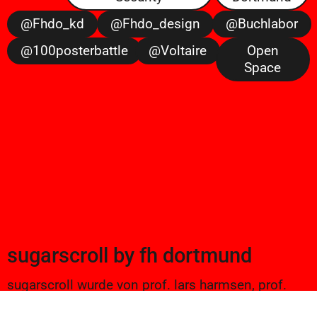
@fhdo_kd
@fhdo_design
@buchlabor
@100posterbattle
@voltaire
Open
Space
sugarscroll
by
fh dortmund
sugarscroll wurde von prof. lars harmsen, prof.
ulrike brückner, und alexander branczyk 2012/13
gegründet. seitdem werden projekte aus