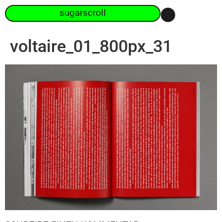
sugarscroll
voltaire_01_800px_31