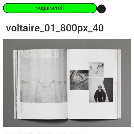
sugarscroll
voltaire_01_800px_40