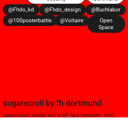
@fhdo_kd
@fhdo_design
@buchlabor
@100posterbattle
@voltaire
Open
Space
sugarscroll
by
fh dortmund
sugarscroll wurde von prof. lars harmsen, prof.
ulrike brückner, und alexander branczyk 2012/13
gegründet. seitdem werden projekte aus