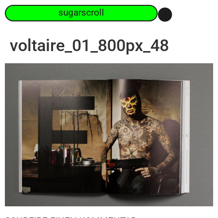
sugarscroll
voltaire_01_800px_48