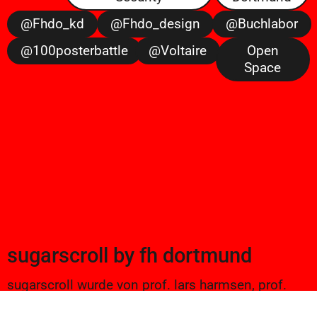
@fhdo_kd
@fhdo_design
@buchlabor
@100posterbattle
@voltaire
Open
Space
sugarscroll
by
fh dortmund
sugarscroll wurde von prof. lars harmsen, prof.
ulrike brückner, und alexander branczyk 2012/13
gegründet. seitdem werden projekte aus