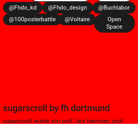
@fhdo_kd
@fhdo_design
@buchlabor
@100posterbattle
@voltaire
Open
Space
sugarscroll
by
fh dortmund
sugarscroll wurde von prof. lars harmsen, prof.
ulrike brückner, und alexander branczyk 2012/13
gegründet. seitdem werden projekte aus