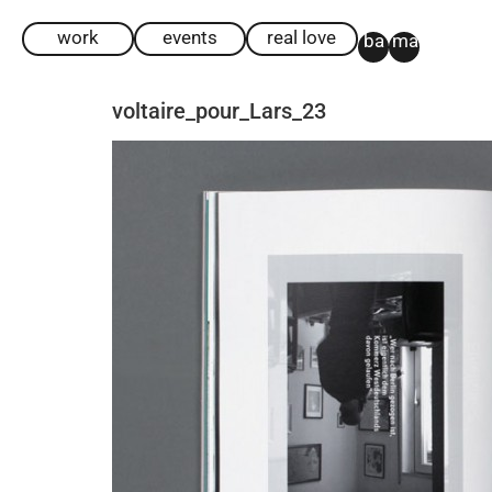
work
events
real love
ba
ma
voltaire_pour_Lars_23