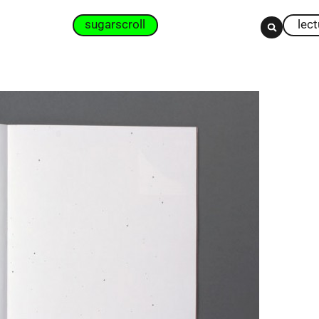
sugarscroll
lec