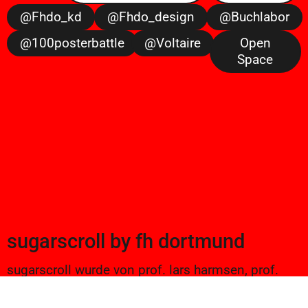
@fhdo_kd
@fhdo_design
@buchlabor
@100posterbattle
@voltaire
Open
Space
sugarscroll
by
fh dortmund
sugarscroll wurde von prof. lars harmsen, prof.
ulrike brückner, und alexander branczyk 2012/13
gegründet. seitdem werden projekte aus