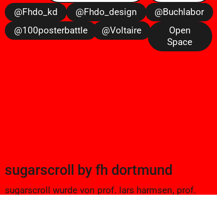
@fhdo_kd
@fhdo_design
@buchlabor
@100posterbattle
@voltaire
Open
Space
sugarscroll
by
fh dortmund
sugarscroll wurde von prof. lars harmsen, prof.
ulrike brückner, und alexander branczyk 2012/13
gegründet. seitdem werden projekte aus