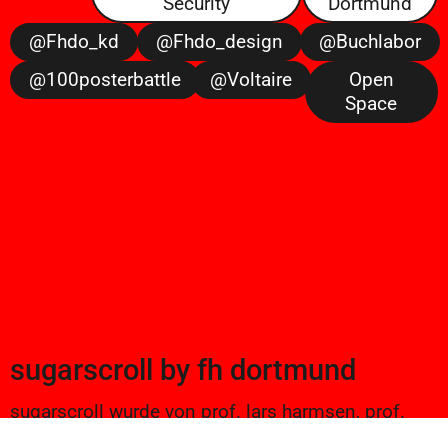
Security
Dortmund
@fhdo_kd
@fhdo_design
@buchlabor
@100posterbattle
@voltaire
Open
Space
sugarscroll
by
fh dortmund
sugarscroll wurde von prof. lars harmsen, prof.
ulrike brückner, und alexander branczyk 2012/13