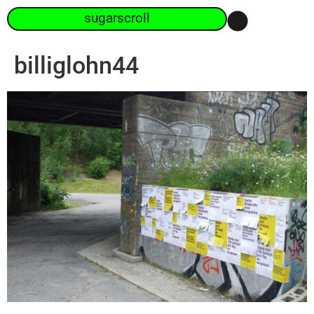
sugarscroll
billiglohn44