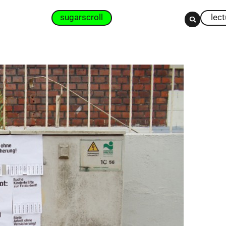
sugarscroll
lec