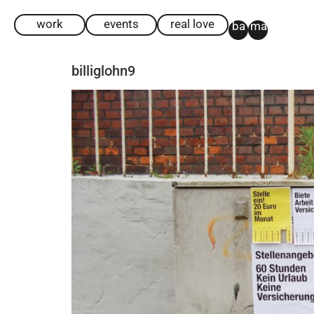
work
events
real love
ba
ma
billiglohn9