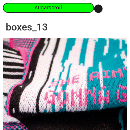
sugarscroll
boxes_13