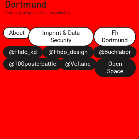
About
Imprint & Data
Fh
Security
Dortmund
@fhdo_kd
@fhdo_design
@buchlabor
@100posterbattle
@voltaire
Open
Space