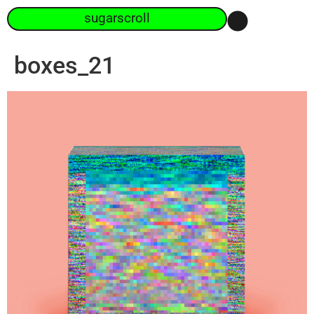
sugarscroll
boxes_21