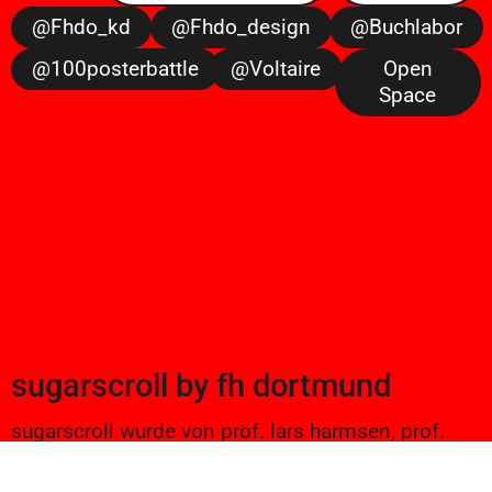
@fhdo_kd
@fhdo_design
@buchlabor
@100posterbattle
@voltaire
Open
Space
sugarscroll
by
fh dortmund
sugarscroll wurde von prof. lars harmsen, prof.
ulrike brückner, und alexander branczyk 2012/13
gegründet. seitdem werden projekte aus