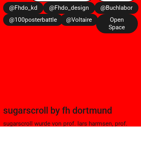
@fhdo_kd
@fhdo_design
@buchlabor
@100posterbattle
@voltaire
Open
Space
sugarscroll
by
fh dortmund
sugarscroll wurde von prof. lars harmsen, prof.
ulrike brückner, und alexander branczyk 2012/13
gegründet. seitdem werden projekte aus