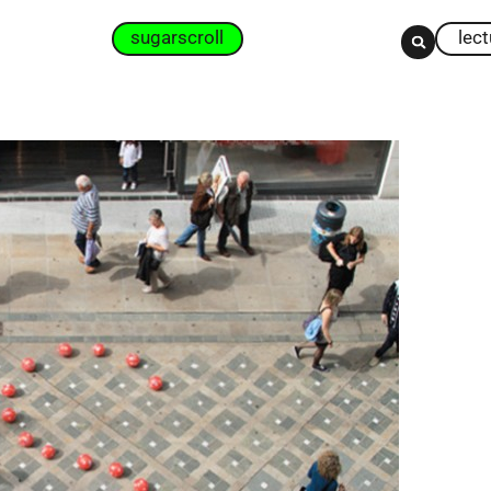
sugarscroll
lec