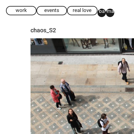
work
events
real love
ba
ma
chaos_S2