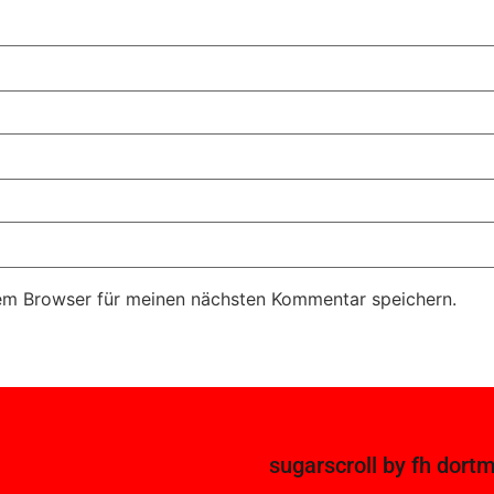
em Browser für meinen nächsten Kommentar speichern.
sugarscroll
by
fh dort