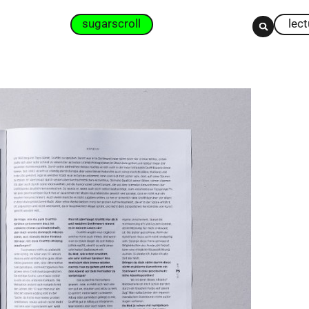
sugarscroll
lec