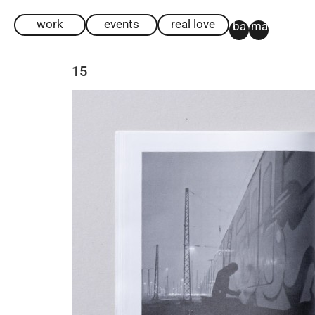
work
events
real love
ba
ma
15