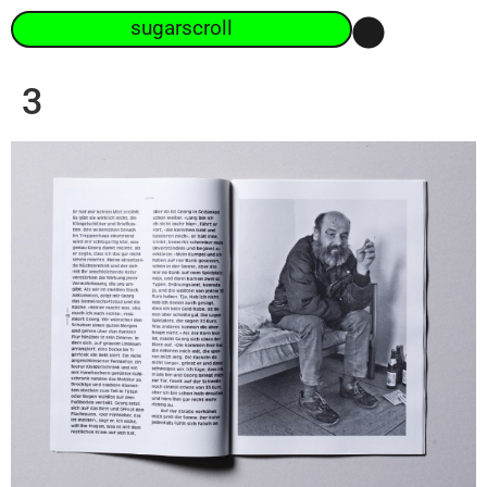
sugarscroll
3