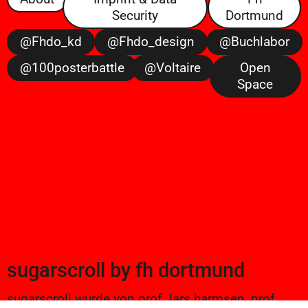
Security
Dortmund
@fhdo_kd
@fhdo_design
@buchlabor
@100posterbattle
@voltaire
Open
Space
sugarscroll
by
fh dortmund
sugarscroll wurde von prof. lars harmsen, prof.