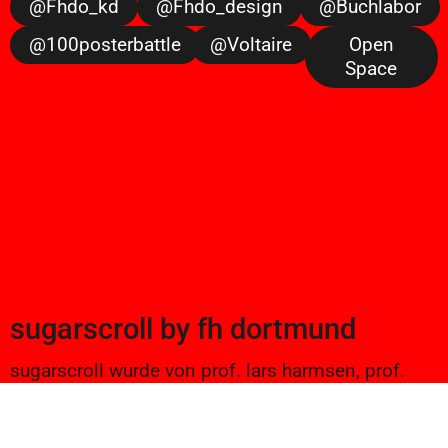
@fhdo_kd
@fhdo_design
@buchlabor
@100posterbattle
@voltaire
Open
Space
sugarscroll
by
fh dortmund
sugarscroll wurde von prof. lars harmsen, prof.
ulrike brückner, und alexander branczyk 2012/13
gegründet. seitdem werden projekte aus
seminaren sowie bachelor und masterarbeiten