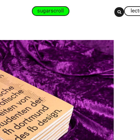
sugarscroll
lec