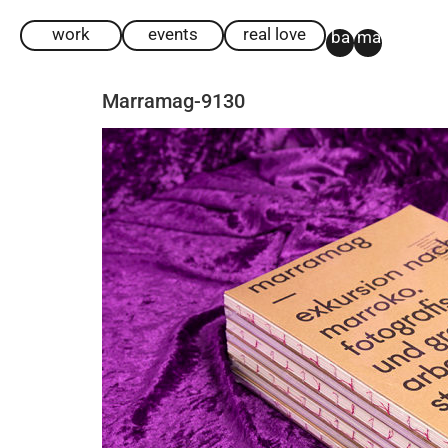
work
events
real love
ba
ma
Marramag-9130