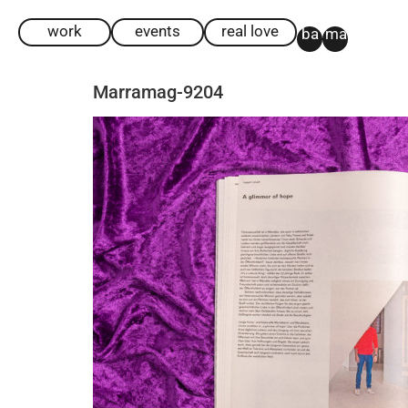
work
events
real love
ba
ma
Marramag-9204