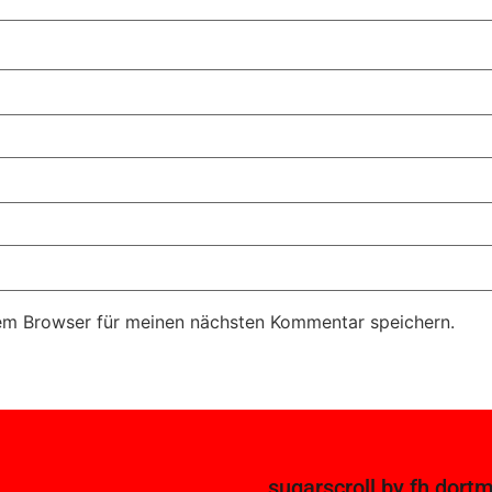
em Browser für meinen nächsten Kommentar speichern.
sugarscroll
by
fh dort