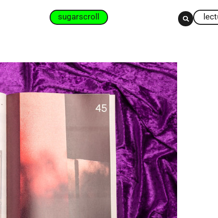
sugarscroll
lec