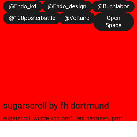
@fhdo_kd
@fhdo_design
@buchlabor
@100posterbattle
@voltaire
Open
Space
sugarscroll
by
fh dortmund
sugarscroll wurde von prof. lars harmsen, prof.
ulrike brückner, und alexander branczyk 2012/13
gegründet. seitdem werden projekte aus