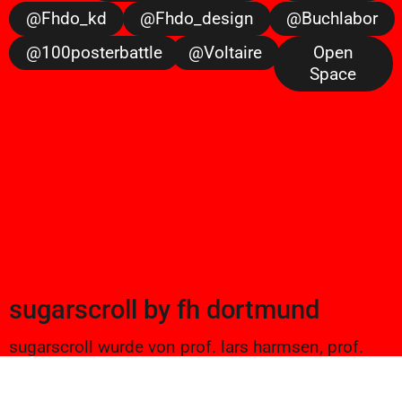
@fhdo_kd
@fhdo_design
@buchlabor
@100posterbattle
@voltaire
Open
Space
sugarscroll
by
fh dortmund
sugarscroll wurde von prof. lars harmsen, prof.
ulrike brückner, und alexander branczyk 2012/13
gegründet. seitdem werden projekte aus